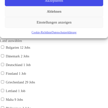
Akzeptieren
Wir haben
2
Jobs, die perfekt zu dir passen könnten!
Ablehnen
Schlagwörter
Einstellungen anzeigen
Cookie-Richtlinie
Datenschutzerklärung
Land
Land auswählen
Bulgarien
12 Jobs
Dänemark
2 Jobs
Deutschland
1 Job
Finnland
1 Job
Griechenland
29 Jobs
Lettland
1 Job
Malta
9 Jobs