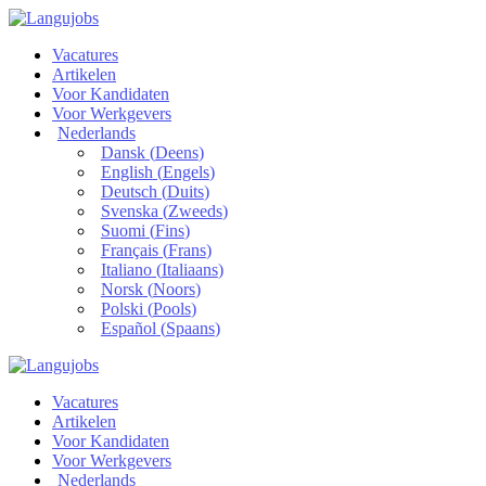
Vacatures
Artikelen
Voor Kandidaten
Voor Werkgevers
Nederlands
Dansk
(
Deens
)
English
(
Engels
)
Deutsch
(
Duits
)
Svenska
(
Zweeds
)
Suomi
(
Fins
)
Français
(
Frans
)
Italiano
(
Italiaans
)
Norsk
(
Noors
)
Polski
(
Pools
)
Español
(
Spaans
)
Vacatures
Artikelen
Voor Kandidaten
Voor Werkgevers
Nederlands