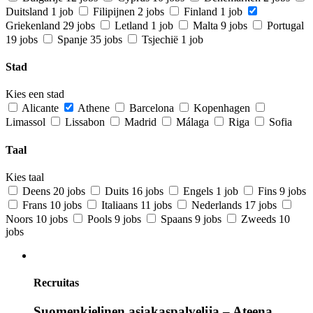
Duitsland
1 job
Filipijnen
2 jobs
Finland
1 job
Griekenland
29 jobs
Letland
1 job
Malta
9 jobs
Portugal
19 jobs
Spanje
35 jobs
Tsjechië
1 job
Stad
Kies een stad
Alicante
Athene
Barcelona
Kopenhagen
Limassol
Lissabon
Madrid
Málaga
Riga
Sofia
Taal
Kies taal
Deens
20 jobs
Duits
16 jobs
Engels
1 job
Fins
9 jobs
Frans
10 jobs
Italiaans
11 jobs
Nederlands
17 jobs
Noors
10 jobs
Pools
9 jobs
Spaans
9 jobs
Zweeds
10
jobs
Recruitas
Suomenkielinen asiakaspalvelija – Ateena