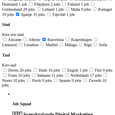
Duitsland
1 job
Filipijnen
2 jobs
Finland
1 job
Griekenland
29 jobs
Letland
1 job
Malta
9 jobs
Portugal
19 jobs
Spanje
35 jobs
Tsjechië
1 job
Stad
Kies een stad
Alicante
Athene
Barcelona
Kopenhagen
Limassol
Lissabon
Madrid
Málaga
Riga
Sofia
Taal
Kies taal
Deens
20 jobs
Duits
16 jobs
Engels
1 job
Fins
9 jobs
Frans
10 jobs
Italiaans
11 jobs
Nederlands
17 jobs
Noors
10 jobs
Pools
9 jobs
Spaans
9 jobs
Zweeds
10
jobs
Job Squad
🇸🇪 Svensktalande Digital Marketing