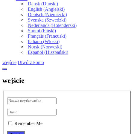
Dansk
(
Duński
)
English
(
Angielski
)
Deutsch
(
Niemiecki
)
Svenska
(
Szwedzki
)
Nederlands
(
Holenderski
)
Suomi
(
Fiński
)
Français
(
Francuski
)
Italiano
(
Włoski
)
Norsk
(
Norweski
)
Español
(
Hiszpański
)
wejście
Utwórz konto
wejście
Remember Me