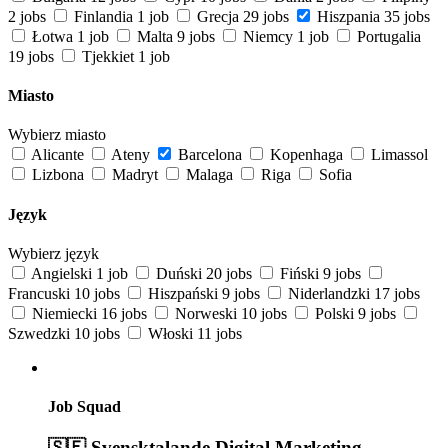
2 jobs
Finlandia
1 job
Grecja
29 jobs
Hiszpania
35 jobs
Łotwa
1 job
Malta
9 jobs
Niemcy
1 job
Portugalia
19 jobs
Tjekkiet
1 job
Miasto
Wybierz miasto
Alicante
Ateny
Barcelona
Kopenhaga
Limassol
Lizbona
Madryt
Malaga
Riga
Sofia
Język
Wybierz język
Angielski
1 job
Duński
20 jobs
Fiński
9 jobs
Francuski
10 jobs
Hiszpański
9 jobs
Niderlandzki
17 jobs
Niemiecki
16 jobs
Norweski
10 jobs
Polski
9 jobs
Szwedzki
10 jobs
Włoski
11 jobs
Job Squad
🇸🇪 Svensktalande Digital Marketing