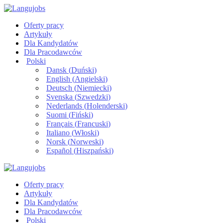
Oferty pracy
Artykuły
Dla Kandydatów
Dla Pracodawców
Polski
Dansk
(
Duński
)
English
(
Angielski
)
Deutsch
(
Niemiecki
)
Svenska
(
Szwedzki
)
Nederlands
(
Holenderski
)
Suomi
(
Fiński
)
Français
(
Francuski
)
Italiano
(
Włoski
)
Norsk
(
Norweski
)
Español
(
Hiszpański
)
Oferty pracy
Artykuły
Dla Kandydatów
Dla Pracodawców
Polski