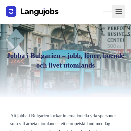
Jobba i Bulgarien – jobb, löner, boende
och livet utomlands
Att jobba i Bulgarien lockar internationella yrkespersoner
som vill arbeta utomlands i ett europeiskt land med låg