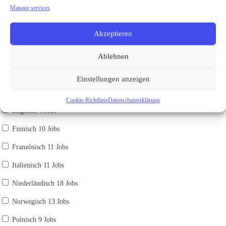
Madrid
Manage services
Málaga
Akzeptieren
Sprache
Ablehnen
Sprache auswählen
Dänisch
23 Jobs
Einstellungen anzeigen
Deutsch
18 Jobs
Cookie-Richtlinie
Datenschutzerklärung
Englisch
4 Jobs
Finnisch
10 Jobs
Französisch
11 Jobs
Italienisch
11 Jobs
Niederländisch
18 Jobs
Norwegisch
13 Jobs
Polnisch
9 Jobs