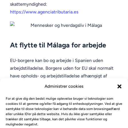
skattemyndighed:
https://www.agenciatributaria.es
At flytte til Málaga for arbejde
EU-borgere kan bo og arbejde i Spanien uden
arbejdstilladelse. Borgere uden for EU skal normalt
have opholds- og arbejdstilladelse afhængigt af
nationalitet og jobtilbud.
Administrer cookies
Officiel information om ophold og arbejde findes
For at give dig den bedst mulige oplevelse bruger vi teknologier som
cookies til at gemme og/eller få adgang til enhedsoplysninger. Ved at give
hos Spaniens migrationsministerium:
samtykke til disse teknologier kan vi behandle data som browsingadfærd
https://www.inclusion.gob.es
eller unikke ID’er på dette website. Hvis du ikke giver samtykke eller
trækker dit samtykke tilbage, kan det påvirke visse funktioner og
muligheder negativt.
Generelle offentlige tjenester og