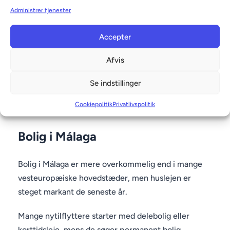
registreringsvejledning findes via den spanske
Administrer tjenester
regeringsportal:
Accepter
https://administracion.gob.es
Afvis
Ved længere ophold skal du registrere din adresse
og få et NIE-nummer, som er nødvendigt for
Se indstillinger
arbejde, skat, bank og offentlige tjenester.
Cookiepolitik
Privatlivspolitik
Bolig i Málaga
Bolig i Málaga er mere overkommelig end i mange
vesteuropæiske hovedstæder, men huslejen er
steget markant de seneste år.
Mange nytilflyttere starter med delebolig eller
korttidsleje, mens de søger permanent bolig.