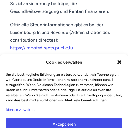
Sozialversicherungsbeiträge, die
Gesundheitsversorgung und Renten finanzieren.
Offizielle Steuerinformationen gibt es bei der
Luxembourg Inland Revenue (Administration des
contributions directes):
https://impotsdirects.public.lu
Cookies verwalten
Um die bestmögliche Erfahrung zu bieten, verwenden wir Technologien
Umzug nach Luxemburg für einen
wie Cookies, um Geräteinformationen zu speichern und/oder darauf
zuzugreifen. Wenn Sie diesen Technologien zustimmen, können wir
Daten wie Ihr Surfverhalten oder eindeutige IDs auf dieser Website
Job
verarbeiten. Wenn Sie nicht zustimmen oder Ihre Einwilligung widerrufen,
kann dies bestimmte Funktionen und Merkmale beeinträchtigen.
Dienste verwalten
EU- und EWR-Bürger können ohne Arbeitserlaubnis
in Luxemburg leben und arbeiten. Nicht-EU-Bürger
Akzeptieren
benötigen in der Regel eine Aufenthalts- und