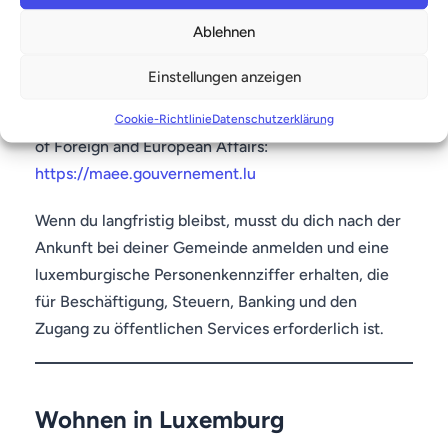
Arbeitserlaubnis, abhängig von Nationalität und
Ablehnen
Jobangebot.
Einstellungen anzeigen
Offizielle Informationen zu Aufenthalt und
Arbeitserlaubnis gibt es beim Luxembourg Ministry
Cookie-Richtlinie
Datenschutzerklärung
of Foreign and European Affairs:
https://maee.gouvernement.lu
Wenn du langfristig bleibst, musst du dich nach der
Ankunft bei deiner Gemeinde anmelden und eine
luxemburgische Personenkennziffer erhalten, die
für Beschäftigung, Steuern, Banking und den
Zugang zu öffentlichen Services erforderlich ist.
Wohnen in Luxemburg