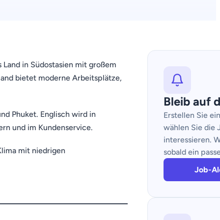
s Land in Südostasien mit großem
land bietet moderne Arbeitsplätze,
Bleib auf
nd Phuket. Englisch wird in
Erstellen Sie e
tern und im Kundenservice.
wählen Sie die J
interessieren. W
Klima mit niedrigen
sobald ein pass
Job-Ale