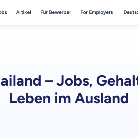
obs
Artikel
Für Bewerber
For Employers
Deuts
hailand – Jobs, Geha
Leben im Ausland