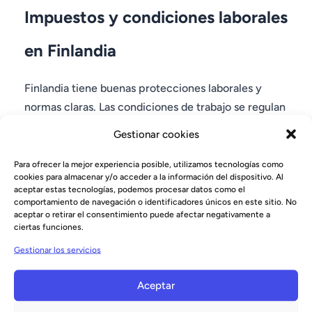
Impuestos y condiciones laborales
en Finlandia
Finlandia tiene buenas protecciones laborales y
normas claras. Las condiciones de trabajo se regulan
por la legislación laboral y convenios colectivos.
Gestionar cookies
El impuesto sobre la renta es progresivo y depende
Para ofrecer la mejor experiencia posible, utilizamos tecnologías como
del salario. Los empleados también pagan
cookies para almacenar y/o acceder a la información del dispositivo. Al
aceptar estas tecnologías, podemos procesar datos como el
cotizaciones sociales, que financian sanidad,
comportamiento de navegación o identificadores únicos en este sitio. No
prestaciones por desempleo y pensiones.
aceptar o retirar el consentimiento puede afectar negativamente a
ciertas funciones.
La información fiscal oficial está disponible a través
Gestionar los servicios
de la administración tributaria finlandesa (Vero):
https://www.vero.fi
Aceptar