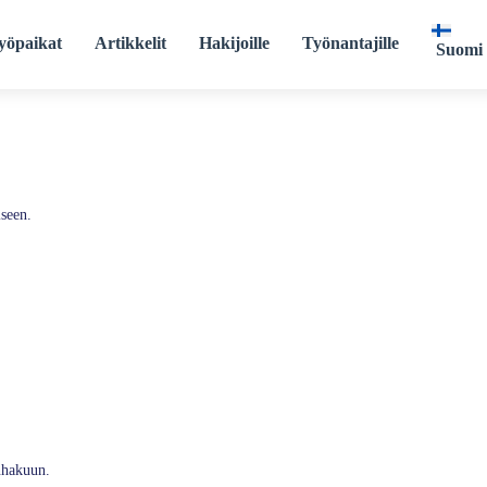
yöpaikat
Artikkelit
Hakijoille
Työnantajille
Suomi
seen.
önhakuun.