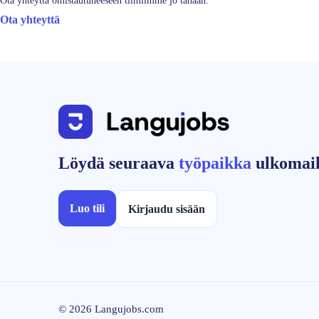
Ota yhteyttä omistautuneeseen tiimiimme jo tänään.
Ota yhteyttä
Löydä seuraava
työpaikka
ulkomail
Luo tili
Kirjaudu sisään
© 2026 Langujobs.com