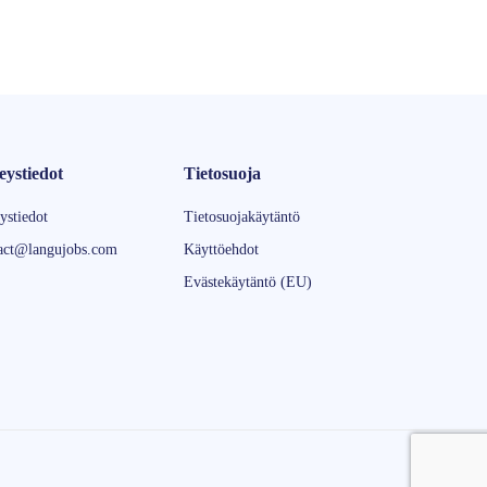
eystiedot
Tietosuoja
ystiedot
Tietosuojakäytäntö
act@langujobs.com
Käyttöehdot
Evästekäytäntö (EU)