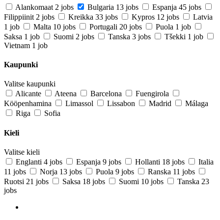
Alankomaat
2 jobs
Bulgaria
13 jobs
Espanja
45 jobs
Filippiinit
2 jobs
Kreikka
33 jobs
Kypros
12 jobs
Latvia
1 job
Malta
10 jobs
Portugali
20 jobs
Puola
1 job
Saksa
1 job
Suomi
2 jobs
Tanska
3 jobs
Tšekki
1 job
Vietnam
1 job
Kaupunki
Valitse kaupunki
Alicante
Ateena
Barcelona
Fuengirola
Kööpenhamina
Limassol
Lissabon
Madrid
Málaga
Riga
Sofia
Kieli
Valitse kieli
Englanti
4 jobs
Espanja
9 jobs
Hollanti
18 jobs
Italia
11 jobs
Norja
13 jobs
Puola
9 jobs
Ranska
11 jobs
Ruotsi
21 jobs
Saksa
18 jobs
Suomi
10 jobs
Tanska
23
jobs