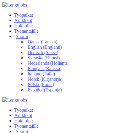
Työpaikat
Artikkelit
Hakijoille
Työnantajille
Suomi
Dansk
(
Tanska
)
English
(
Englanti
)
Deutsch
(
Saksa
)
Svenska
(
Ruotsi
)
Nederlands
(
Hollanti
)
Français
(
Ranska
)
Italiano
(
Italia
)
Norsk
(
Kirjanorja
)
Polski
(
Puola
)
Español
(
Espanja
)
Työpaikat
Artikkelit
Hakijoille
Työnantajille
Suomi