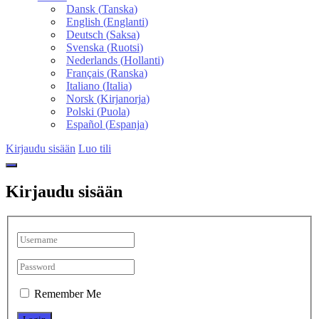
Dansk
(
Tanska
)
English
(
Englanti
)
Deutsch
(
Saksa
)
Svenska
(
Ruotsi
)
Nederlands
(
Hollanti
)
Français
(
Ranska
)
Italiano
(
Italia
)
Norsk
(
Kirjanorja
)
Polski
(
Puola
)
Español
(
Espanja
)
Kirjaudu sisään
Luo tili
Kirjaudu sisään
Remember Me