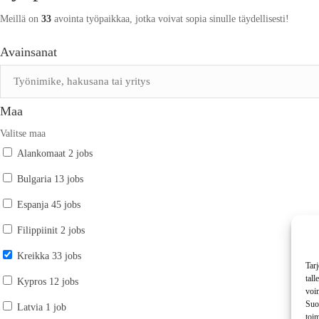
Meillä on
33
avointa työpaikkaa, jotka voivat sopia sinulle täydellisesti!
Avainsanat
Maa
Valitse maa
Alankomaat
2 jobs
Bulgaria
13 jobs
Espanja
45 jobs
Filippiinit
2 jobs
Kreikka
33 jobs
Tar
tall
Kypros
12 jobs
voim
Suos
Latvia
1 job
toim