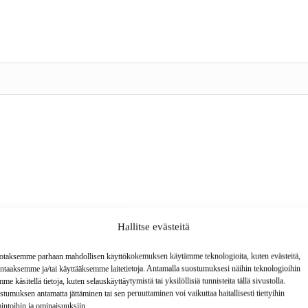
Hallitse evästeitä
jotaksemme parhaan mahdollisen käyttökokemuksen käytämme teknologioita, kuten evästeitä,
entaaksemme ja/tai käyttääksemme laitetietoja. Antamalla suostumuksesi näihin teknologioihin
me käsitellä tietoja, kuten selauskäyttäytymistä tai yksilöllisiä tunnisteita tällä sivustolla.
tumuksen antamatta jättäminen tai sen peruuttaminen voi vaikuttaa haitallisesti tiettyihin
intoihin ja ominaisuuksiin.