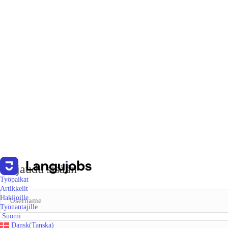
Kirjaudu sisään
Työpaikat
Artikkelit
Hakijoille
Työnantajille
Suomi
Dansk
(
Tanska
)