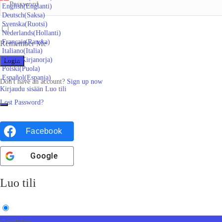
English
(
Englanti
)
Deutsch
(
Saksa
)
Svenska
(
Ruotsi
)
Nederlands
(
Hollanti
)
Français
(
Ranska
)
Remember Me
Italiano
(
Italia
)
Norsk
(
Kirjanorja
)
Polski
(
Puola
)
Español
(
Espanja
)
Don't have an account?
Sign up now
Kirjaudu sisään
Luo tili
Lost Password?
Facebook
Google
Luo tili