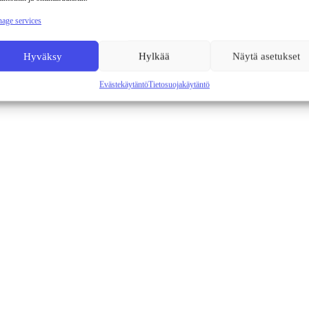
age services
Hyväksy
Hylkää
Näytä asetukset
Evästekäytäntö
Tietosuojakäytäntö