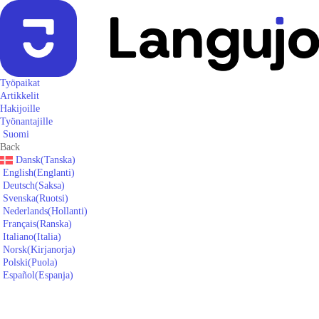
Työpaikat
Artikkelit
Hakijoille
Työnantajille
Suomi
Back
Dansk
(
Tanska
)
English
(
Englanti
)
Deutsch
(
Saksa
)
Svenska
(
Ruotsi
)
Nederlands
(
Hollanti
)
Français
(
Ranska
)
Italiano
(
Italia
)
Norsk
(
Kirjanorja
)
Polski
(
Puola
)
Español
(
Espanja
)