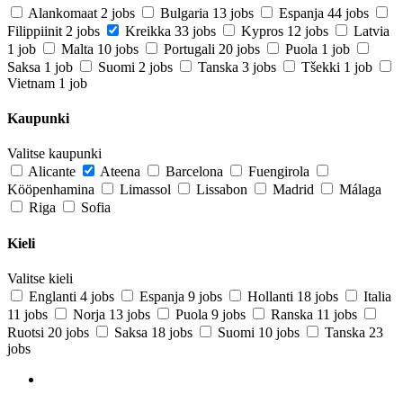
Alankomaat
2 jobs
Bulgaria
13 jobs
Espanja
44 jobs
Filippiinit
2 jobs
Kreikka
33 jobs
Kypros
12 jobs
Latvia
1 job
Malta
10 jobs
Portugali
20 jobs
Puola
1 job
Saksa
1 job
Suomi
2 jobs
Tanska
3 jobs
Tšekki
1 job
Vietnam
1 job
Kaupunki
Valitse kaupunki
Alicante
Ateena
Barcelona
Fuengirola
Kööpenhamina
Limassol
Lissabon
Madrid
Málaga
Riga
Sofia
Kieli
Valitse kieli
Englanti
4 jobs
Espanja
9 jobs
Hollanti
18 jobs
Italia
11 jobs
Norja
13 jobs
Puola
9 jobs
Ranska
11 jobs
Ruotsi
20 jobs
Saksa
18 jobs
Suomi
10 jobs
Tanska
23
jobs