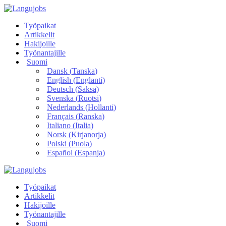
Työpaikat
Artikkelit
Hakijoille
Työnantajille
Suomi
Dansk
(
Tanska
)
English
(
Englanti
)
Deutsch
(
Saksa
)
Svenska
(
Ruotsi
)
Nederlands
(
Hollanti
)
Français
(
Ranska
)
Italiano
(
Italia
)
Norsk
(
Kirjanorja
)
Polski
(
Puola
)
Español
(
Espanja
)
Työpaikat
Artikkelit
Hakijoille
Työnantajille
Suomi