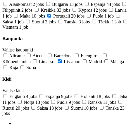
Alankomaat
2 jobs
Bulgaria
13 jobs
Espanja
44 jobs
Filippiinit
2 jobs
Kreikka
33 jobs
Kypros
12 jobs
Latvia
1 job
Malta
10 jobs
Portugali
20 jobs
Puola
1 job
Saksa
1 job
Suomi
2 jobs
Tanska
3 jobs
Tšekki
1 job
Vietnam
1 job
Kaupunki
Valitse kaupunki
Alicante
Ateena
Barcelona
Fuengirola
Kööpenhamina
Limassol
Lissabon
Madrid
Málaga
Riga
Sofia
Kieli
Valitse kieli
Englanti
4 jobs
Espanja
9 jobs
Hollanti
18 jobs
Italia
11 jobs
Norja
13 jobs
Puola
9 jobs
Ranska
11 jobs
Ruotsi
20 jobs
Saksa
18 jobs
Suomi
10 jobs
Tanska
23
jobs