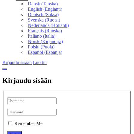
Dansk
(
Tanska
)
English
(
Englanti
)
Deutsch
(
Saksa
)
Svenska
(
Ruotsi
)
Nederlands
(
Hollanti
)
Français
(
Ranska
)
Italiano
(
Italia
)
Norsk
(
Kirjanorja
)
Polski
(
Puola
)
Español
(
Espanja
)
Kirjaudu sisään
Luo tili
Kirjaudu sisään
Remember Me