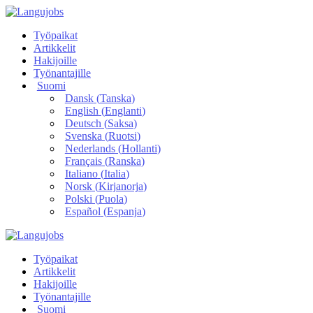
Työpaikat
Artikkelit
Hakijoille
Työnantajille
Suomi
Dansk
(
Tanska
)
English
(
Englanti
)
Deutsch
(
Saksa
)
Svenska
(
Ruotsi
)
Nederlands
(
Hollanti
)
Français
(
Ranska
)
Italiano
(
Italia
)
Norsk
(
Kirjanorja
)
Polski
(
Puola
)
Español
(
Espanja
)
Työpaikat
Artikkelit
Hakijoille
Työnantajille
Suomi