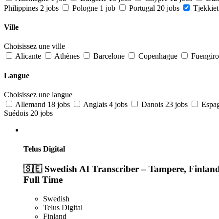
Philippines
2 jobs
Pologne
1 job
Portugal
20 jobs
Tjekkiet
Ville
Choisissez une ville
Alicante
Athènes
Barcelone
Copenhague
Fuengiro
Langue
Choisissez une langue
Allemand
18 jobs
Anglais
4 jobs
Danois
23 jobs
Espa
Suédois
20 jobs
Telus Digital
🇸🇪 Swedish AI Transcriber – Tampere, Finlan
Full Time
Swedish
Telus Digital
Finland