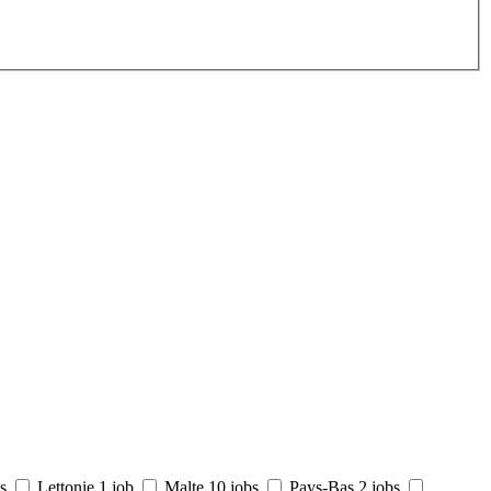
s
Lettonie
1 job
Malte
10 jobs
Pays-Bas
2 jobs