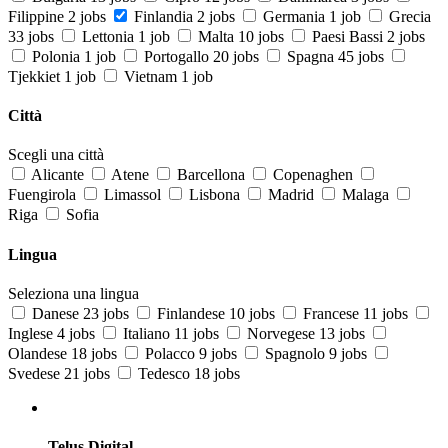
Filippine
2 jobs
Finlandia
2 jobs
Germania
1 job
Grecia
33 jobs
Lettonia
1 job
Malta
10 jobs
Paesi Bassi
2 jobs
Polonia
1 job
Portogallo
20 jobs
Spagna
45 jobs
Tjekkiet
1 job
Vietnam
1 job
Città
Scegli una città
Alicante
Atene
Barcellona
Copenaghen
Fuengirola
Limassol
Lisbona
Madrid
Malaga
Riga
Sofia
Lingua
Seleziona una lingua
Danese
23 jobs
Finlandese
10 jobs
Francese
11 jobs
Inglese
4 jobs
Italiano
11 jobs
Norvegese
13 jobs
Olandese
18 jobs
Polacco
9 jobs
Spagnolo
9 jobs
Svedese
21 jobs
Tedesco
18 jobs
Telus Digital