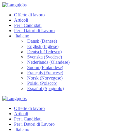
Offerte di lavoro
Articoli
Per i Candidati
Per i Datori di Lavoro
Italiano
Dansk
(
Danese
)
English
(
Inglese
)
Deutsch
(
Tedesco
)
Svenska
(
Svedese
)
Nederlands
(
Olandese
)
Suomi
(
Finlandese
)
Français
(
Francese
)
Norsk
(
Norvegese
)
Polski
(
Polacco
)
Español
(
Spagnolo
)
Offerte di lavoro
Articoli
Per i Candidati
Per i Datori di Lavoro
Italiano