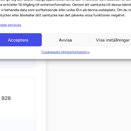
ra och/eller få tillgång till enhetsinformation. Genom att samtycka till dessa tekni
 vi behandla data som surfbeteende eller unika ID:n på denna webbplats. Om du i
tycker eller återkallar ditt samtycke kan det påverka vissa funktioner negativt.
age services
ere,
Acceptera
Avvisa
Visa inställningar
Cookiepolicy
Integritetspolicy
– B2B