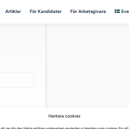
Artiklar
För Kandidater
För Arbetsgivare
Sve
Hantera cookies
 att ge dig den bästa möjliga upplevelsen använder vi tekniker som cookies för att