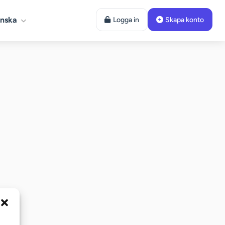
nska
Logga in
Skapa konto