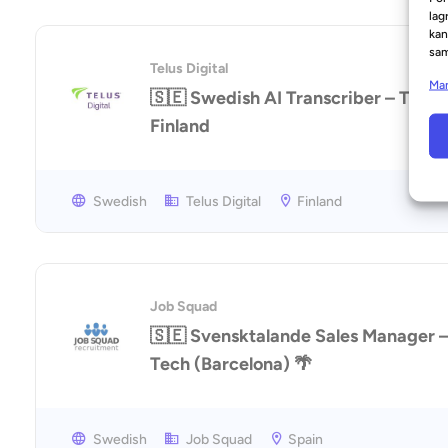
lag
kan
sam
Telus Digital
Man
🇸🇪 Swedish AI Transcriber – Tamp
Finland
Swedish
Telus Digital
Finland
Job Squad
🇸🇪 Svensktalande Sales Manager 
Tech (Barcelona) 🌴
Swedish
Job Squad
Spain