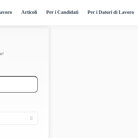
lavoro
Articoli
Per i Candidati
Per i Datori di Lavoro
e!