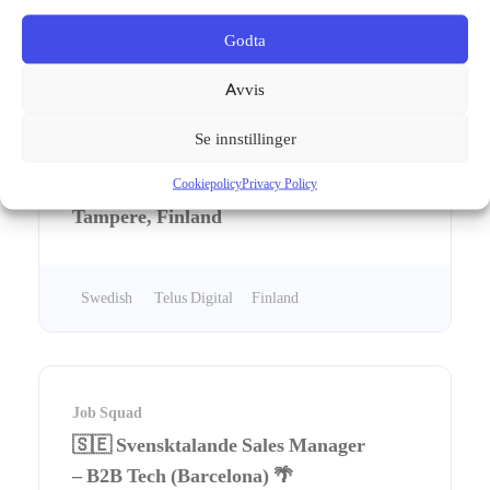
Godta
Velg språk
Avvis
Se innstillinger
Telus Digital
🇸🇪 Swedish AI Transcriber –
Cookiepolicy
Privacy Policy
Tampere, Finland
Swedish
Telus Digital
Finland
Job Squad
🇸🇪 Svensktalande Sales Manager
– B2B Tech (Barcelona) 🌴