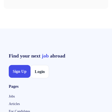
Find your next
job
abroad
Sign Up
Login
Pages
Jobs
Articles
For Candidates