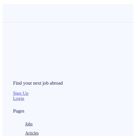
Find your next
job
abroad
Sign Up
Login
Pages
Jobs
Articles