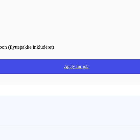
on (flyttepakke inkluderet)
Apply for job