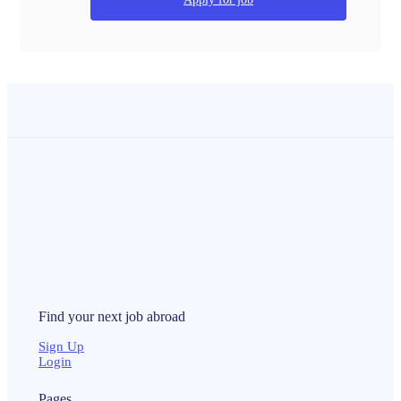
Find your next
job
abroad
Sign Up
Login
Pages