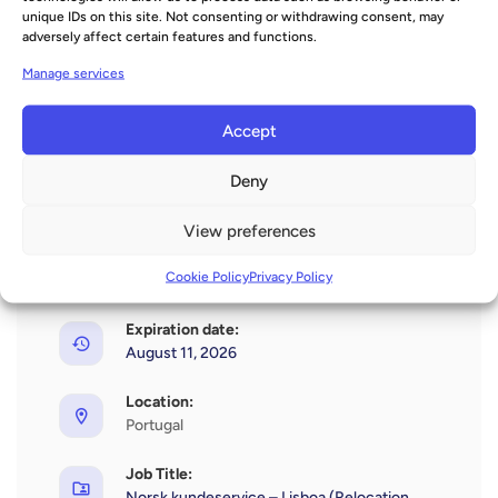
unique IDs on this site. Not consenting or withdrawing consent, may
• Fly + henting på flyplassen
adversely affect certain features and functions.
• Støtte med dokumenter
Manage services
Job Overview
Accept
Deny
Language(s):
Norwegian
View preferences
Date Posted:
Cookie Policy
Privacy Policy
Posted 4 weeks ago
Expiration date:
August 11, 2026
Location:
Portugal
Job Title:
Norsk kundeservice – Lisboa (Relocation