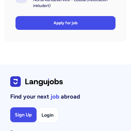
inkludert)
Apply for job
Find your next
job
abroad
Sign Up
Login