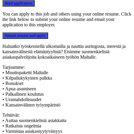
You can apply to this job and others using your online resume. Click
the link below to submit your online resume and email your
application to this employer.
Haluatko työskennellä ulkomailla ja nauttia auringosta, merestä ja
kansainvälisestä elämäntyylistä? Etsimme suomenkielisiä
asiakaspalvelijoita kokoaikaiseen työhön Maltalle.
Tarjoamme:
• Muuttopaketti Maltalle
• Kilpailukykyinen palkka
• Bonukset
• Apua asumiseen
• Palkallinen koulutus
• Uramahdollisuudet
• Kansainvälinen työympäristö
Tehtävät:
• Auttaa suomenkielisiä asiakkaita
• Ratkaista ongelmia
• Varmistaa asiakastyytyväisyys