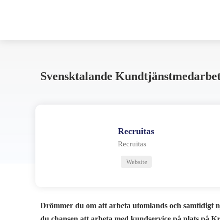
Svensktalande Kundtjänstmedarbeta
Recruitas
Recruitas
Website
Drömmer du om att arbeta utomlands och samtidigt nj
du chansen att arbeta med kundservice på plats på Kret