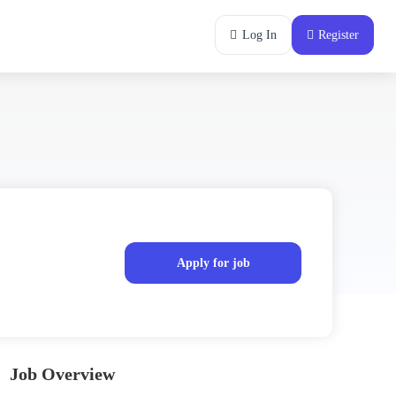
Log In
Register
Apply for job
Job Overview