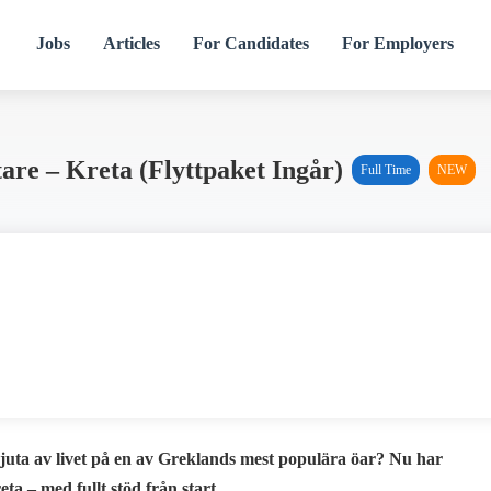
Jobs
Articles
For Candidates
For Employers
re – Kreta (flyttpaket Ingår)
Full Time
NEW
uta av livet på en av Greklands mest populära öar? Nu har
a – med fullt stöd från start.