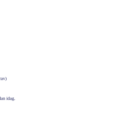
rav)
dan idag.