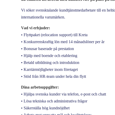
Vi söker svensktalande kundtjänstmedarbetare till en helti
internationella varumärken.
Vad vi erbjuder:
• Flyttpaket (relocation support) till Kreta
• Konkurrenskraftig lön med 14 månadslöner per år
• Bonusar baserade på prestation
• Hjälp med boende och etablering
• Betald utbildning och introduktion
• Karriärmöjligheter inom företaget
• Stöd från HR-team under hela din flytt
Dina arbetsuppgifter:
• Hjälpa svenska kunder via telefon, e-post och chatt
• Lösa tekniska och administrativa frågor
• Säkerställa hög kundnöjdhet
• Arbeta mot uppsatta mål och kvalitetskrav