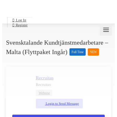
Log In
Register
Svensktalande Kundtjänstmedarbetare –
Malta (flyttpaket Ingår)
Full Time
NEW
Recruitas
Recruitas
Website
Login to Send Message