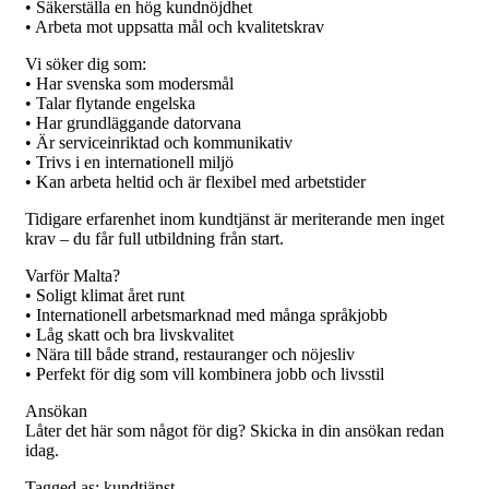
• Säkerställa en hög kundnöjdhet
• Arbeta mot uppsatta mål och kvalitetskrav
Vi söker dig som:
• Har svenska som modersmål
• Talar flytande engelska
• Har grundläggande datorvana
• Är serviceinriktad och kommunikativ
• Trivs i en internationell miljö
• Kan arbeta heltid och är flexibel med arbetstider
Tidigare erfarenhet inom kundtjänst är meriterande men inget
krav – du får full utbildning från start.
Varför Malta?
• Soligt klimat året runt
• Internationell arbetsmarknad med många språkjobb
• Låg skatt och bra livskvalitet
• Nära till både strand, restauranger och nöjesliv
• Perfekt för dig som vill kombinera jobb och livsstil
Ansökan
Låter det här som något för dig? Skicka in din ansökan redan
idag.
Tagged as: kundtjänst