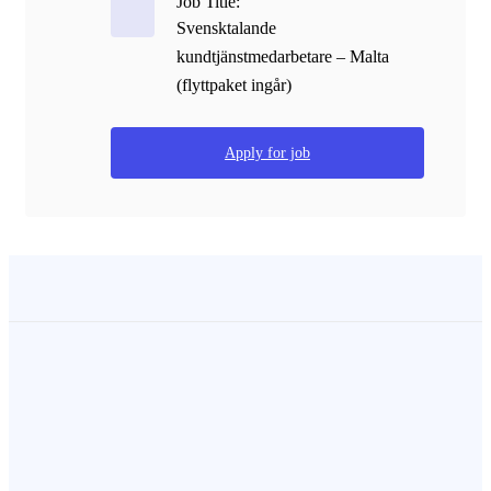
Job Title:
Svensktalande
kundtjänstmedarbetare – Malta
(flyttpaket ingår)
Apply for job