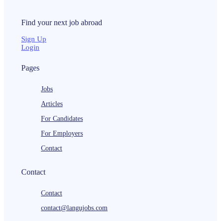
Find your next
job
abroad
Sign Up
Login
Pages
Jobs
Articles
For Candidates
For Employers
Contact
Contact
Contact
contact@langujobs.com