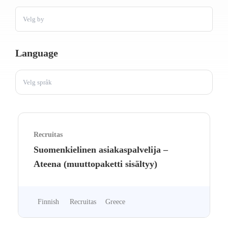
Velg by
Language
Velg språk
Recruitas
Suomenkielinen asiakaspalvelija –
Ateena (muuttopaketti sisältyy)
Finnish
Recruitas
Greece