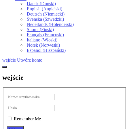
Dansk
(
Duński
)
English
(
Angielski
)
Deutsch
(
Niemiecki
)
Svenska
(
Szwedzki
)
Nederlands
(
Holenderski
)
Suomi
(
Fiński
)
Français
(
Francuski
)
Italiano
(
Włoski
)
Norsk
(
Norweski
)
Español
(
Hiszpański
)
wejście
Utwórz konto
wejście
Remember Me