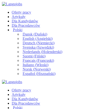
Oferty pracy
Artykuły
Dla Kandydatów
Dla Pracodawców
Polski
Dansk
(
Duński
)
English
(
Angielski
)
Deutsch
(
Niemiecki
)
Svenska
(
Szwedzki
)
Nederlands
(
Holenderski
)
Suomi
(
Fiński
)
Français
(
Francuski
)
Italiano
(
Włoski
)
Norsk
(
Norweski
)
Español
(
Hiszpański
)
Oferty pracy
Artykuły
Dla Kandydatów
Dla Pracodawców
Polski