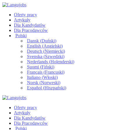
Oferty pracy
Artykuły
Dla Kandydatów
Dla Pracodawców
Polski
Dansk
(
Duński
)
English
(
Angielski
)
Deutsch
(
Niemiecki
)
Svenska
(
Szwedzki
)
Nederlands
(
Holenderski
)
Suomi
(
Fiński
)
Français
(
Francuski
)
Italiano
(
Włoski
)
Norsk
(
Norweski
)
Español
(
Hiszpański
)
Oferty pracy
Artykuły
Dla Kandydatów
Dla Pracodawców
Polski