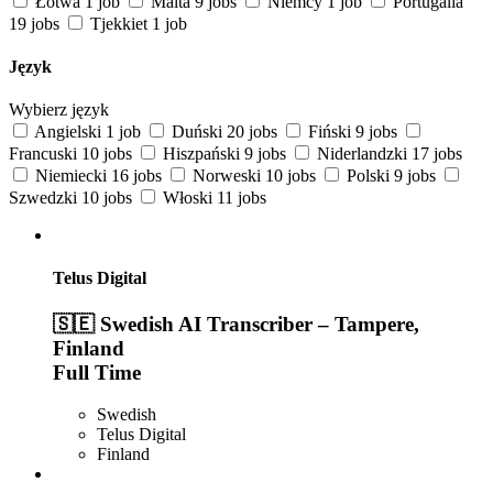
Łotwa
1 job
Malta
9 jobs
Niemcy
1 job
Portugalia
19 jobs
Tjekkiet
1 job
Język
Wybierz język
Angielski
1 job
Duński
20 jobs
Fiński
9 jobs
Francuski
10 jobs
Hiszpański
9 jobs
Niderlandzki
17 jobs
Niemiecki
16 jobs
Norweski
10 jobs
Polski
9 jobs
Szwedzki
10 jobs
Włoski
11 jobs
Telus Digital
🇸🇪 Swedish AI Transcriber – Tampere,
Finland
Full Time
Swedish
Telus Digital
Finland