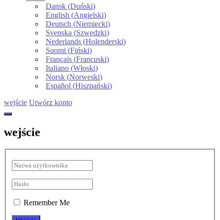
Dansk
(
Duński
)
English
(
Angielski
)
Deutsch
(
Niemiecki
)
Svenska
(
Szwedzki
)
Nederlands
(
Holenderski
)
Suomi
(
Fiński
)
Français
(
Francuski
)
Italiano
(
Włoski
)
Norsk
(
Norweski
)
Español
(
Hiszpański
)
wejście
Utwórz konto
wejście
Remember Me