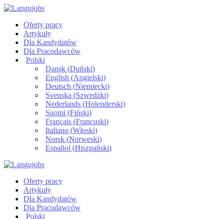
Oferty pracy
Artykuły
Dla Kandydatów
Dla Pracodawców
Polski
Dansk
(
Duński
)
English
(
Angielski
)
Deutsch
(
Niemiecki
)
Svenska
(
Szwedzki
)
Nederlands
(
Holenderski
)
Suomi
(
Fiński
)
Français
(
Francuski
)
Italiano
(
Włoski
)
Norsk
(
Norweski
)
Español
(
Hiszpański
)
Oferty pracy
Artykuły
Dla Kandydatów
Dla Pracodawców
Polski