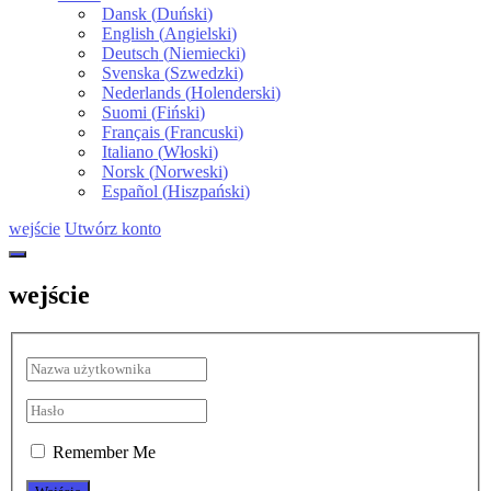
Dansk
(
Duński
)
English
(
Angielski
)
Deutsch
(
Niemiecki
)
Svenska
(
Szwedzki
)
Nederlands
(
Holenderski
)
Suomi
(
Fiński
)
Français
(
Francuski
)
Italiano
(
Włoski
)
Norsk
(
Norweski
)
Español
(
Hiszpański
)
wejście
Utwórz konto
wejście
Remember Me