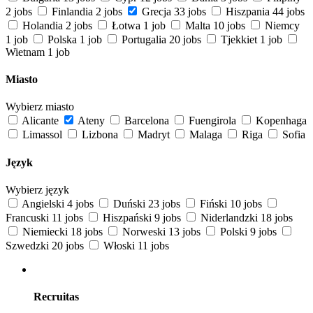
2 jobs
Finlandia
2 jobs
Grecja
33 jobs
Hiszpania
44 jobs
Holandia
2 jobs
Łotwa
1 job
Malta
10 jobs
Niemcy
1 job
Polska
1 job
Portugalia
20 jobs
Tjekkiet
1 job
Wietnam
1 job
Miasto
Wybierz miasto
Alicante
Ateny
Barcelona
Fuengirola
Kopenhaga
Limassol
Lizbona
Madryt
Malaga
Riga
Sofia
Język
Wybierz język
Angielski
4 jobs
Duński
23 jobs
Fiński
10 jobs
Francuski
11 jobs
Hiszpański
9 jobs
Niderlandzki
18 jobs
Niemiecki
18 jobs
Norweski
13 jobs
Polski
9 jobs
Szwedzki
20 jobs
Włoski
11 jobs
Recruitas