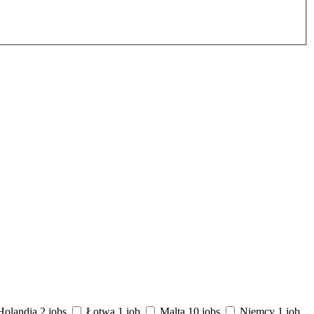
Holandia
2 jobs
Łotwa
1 job
Malta
10 jobs
Niemcy
1 job