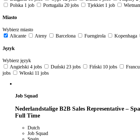
Polska
1 job
Portugalia
20 jobs
Tjekkiet
1 job
Wietna
Miasto
Wybierz miasto
Alicante
Ateny
Barcelona
Fuengirola
Kopenhaga
Język
Wybierz język
Angielski
4 jobs
Duński
23 jobs
Fiński
10 jobs
Francu
jobs
Włoski
11 jobs
Job Squad
Nederlandstalige B2B Sales Representative – Span
Full Time
Dutch
Job Squad
Spain