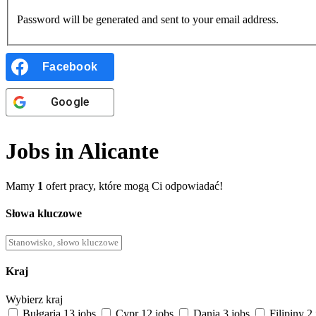
Password will be generated and sent to your email address.
Facebook
Google
Jobs in Alicante
Mamy
1
ofert pracy, które mogą Ci odpowiadać!
Słowa kluczowe
Kraj
Wybierz kraj
Bułgaria
13 jobs
Cypr
12 jobs
Dania
3 jobs
Filipiny
2 