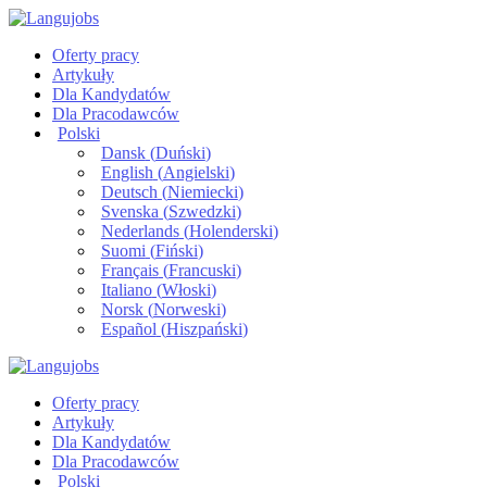
Oferty pracy
Artykuły
Dla Kandydatów
Dla Pracodawców
Polski
Dansk
(
Duński
)
English
(
Angielski
)
Deutsch
(
Niemiecki
)
Svenska
(
Szwedzki
)
Nederlands
(
Holenderski
)
Suomi
(
Fiński
)
Français
(
Francuski
)
Italiano
(
Włoski
)
Norsk
(
Norweski
)
Español
(
Hiszpański
)
Oferty pracy
Artykuły
Dla Kandydatów
Dla Pracodawców
Polski