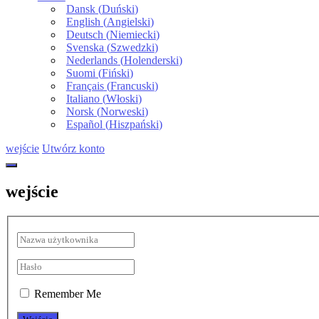
Dansk
(
Duński
)
English
(
Angielski
)
Deutsch
(
Niemiecki
)
Svenska
(
Szwedzki
)
Nederlands
(
Holenderski
)
Suomi
(
Fiński
)
Français
(
Francuski
)
Italiano
(
Włoski
)
Norsk
(
Norweski
)
Español
(
Hiszpański
)
wejście
Utwórz konto
wejście
Remember Me