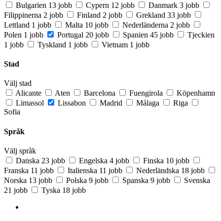
Bulgarien
13 jobb
Cypern
12 jobb
Danmark
3 jobb
Filippinerna
2 jobb
Finland
2 jobb
Grekland
33 jobb
Lettland
1 jobb
Malta
10 jobb
Nederländerna
2 jobb
Polen
1 jobb
Portugal
20 jobb
Spanien
45 jobb
Tjeckien
1 jobb
Tyskland
1 jobb
Vietnam
1 jobb
Stad
Välj stad
Alicante
Aten
Barcelona
Fuengirola
Köpenhamn
Limassol
Lissabon
Madrid
Málaga
Riga
Sofia
Språk
Välj språk
Danska
23 jobb
Engelska
4 jobb
Finska
10 jobb
Franska
11 jobb
Italienska
11 jobb
Nederländska
18 jobb
Norska
13 jobb
Polska
9 jobb
Spanska
9 jobb
Svenska
21 jobb
Tyska
18 jobb