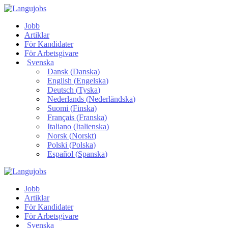
Jobb
Artiklar
För Kandidater
För Arbetsgivare
Svenska
Dansk
(
Danska
)
English
(
Engelska
)
Deutsch
(
Tyska
)
Nederlands
(
Nederländska
)
Suomi
(
Finska
)
Français
(
Franska
)
Italiano
(
Italienska
)
Norsk
(
Norskt
)
Polski
(
Polska
)
Español
(
Spanska
)
Jobb
Artiklar
För Kandidater
För Arbetsgivare
Svenska