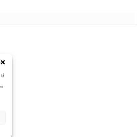
 få
cke