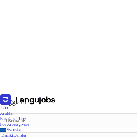
Logga in
Jobb
Artiklar
För Kandidater
För Arbetsgivare
Svenska
Dansk
(
Danska
)