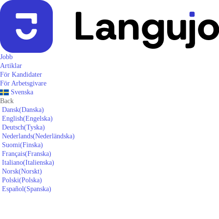
Jobb
Artiklar
För Kandidater
För Arbetsgivare
Svenska
Back
Dansk
(
Danska
)
English
(
Engelska
)
Deutsch
(
Tyska
)
Nederlands
(
Nederländska
)
Suomi
(
Finska
)
Français
(
Franska
)
Italiano
(
Italienska
)
Norsk
(
Norskt
)
Polski
(
Polska
)
Español
(
Spanska
)