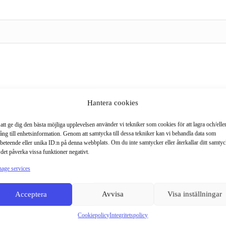
Hantera cookies
att ge dig den bästa möjliga upplevelsen använder vi tekniker som cookies för att lagra och/eller
gång till enhetsinformation. Genom att samtycka till dessa tekniker kan vi behandla data som
beteende eller unika ID:n på denna webbplats. Om du inte samtycker eller återkallar ditt samty
det påverka vissa funktioner negativt.
age services
Acceptera
Avvisa
Visa inställningar
Cookiepolicy
Integritetspolicy