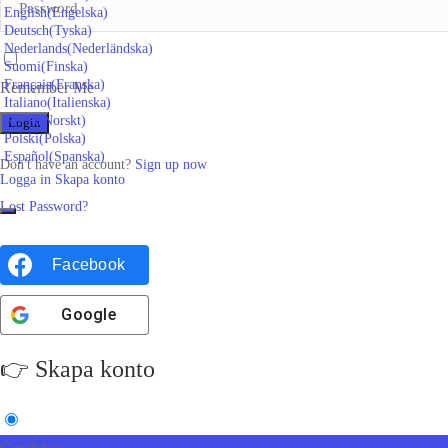
English
(
Engelska
)
Deutsch
(
Tyska
)
Nederlands
(
Nederländska
)
Suomi
(
Finska
)
Français
(
Franska
)
Remember Me
Italiano
(
Italienska
)
Norsk
(
Norskt
)
Polski
(
Polska
)
Español
(
Spanska
)
Don't have an account?
Sign up now
Logga in
Skapa konto
Lost Password?
Facebook
Google
👉 Skapa konto