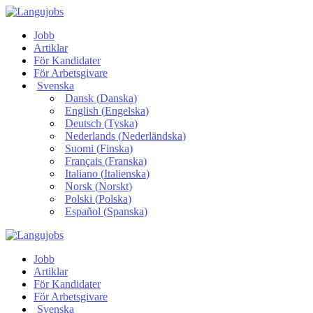
Jobb
Artiklar
För Kandidater
För Arbetsgivare
Svenska
Dansk
(
Danska
)
English
(
Engelska
)
Deutsch
(
Tyska
)
Nederlands
(
Nederländska
)
Suomi
(
Finska
)
Français
(
Franska
)
Italiano
(
Italienska
)
Norsk
(
Norskt
)
Polski
(
Polska
)
Español
(
Spanska
)
Jobb
Artiklar
För Kandidater
För Arbetsgivare
Svenska