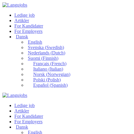
Ledige job
Artikler
For Kandidater
For Employers
Dansk
English
Svenska
(
Swedish
)
Nederlands
(
Dutch
)
Suomi
(
Finnish
)
Français
(
French
)
Italiano
(
Italian
)
Norsk
(
Norwegian
)
Polski
(
Polish
)
Español
(
Spanish
)
Ledige job
Artikler
For Kandidater
For Employers
Dansk
English