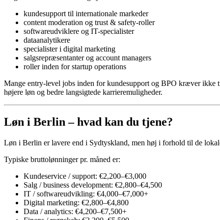
kundesupport til internationale markeder
content moderation og trust & safety-roller
softwareudviklere og IT-specialister
dataanalytikere
specialister i digital marketing
salgsrepræsentanter og account managers
roller inden for startup operations
Mange entry-level jobs inden for kundesupport og BPO kræver ikke tidli
højere løn og bedre langsigtede karrieremuligheder.
Løn i Berlin – hvad kan du tjene?
Løn i Berlin er lavere end i Sydtyskland, men høj i forhold til de loka
Typiske bruttolønninger pr. måned er:
Kundeservice / support: €2,200–€3,000
Salg / business development: €2,800–€4,500
IT / softwareudvikling: €4,000–€7,000+
Digital marketing: €2,800–€4,800
Data / analytics: €4,200–€7,500+