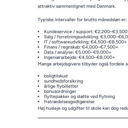
attraktiv sammenlignet med Danmark.
Typiske intervaller for brutto månedsløn er:
Kundeservice / support: €2,200–€3,500
Salg / forretningsudvikling: €3,000–€6,
IT / softwareudvikling: €4,500–€8,500+
Finans / regnskab: €4,000–€7,500+
Data / analyse: €5,000–€9,000+
Ingeniørarbejde: €4,500–€8,000+
Mange arbejdsgivere tilbyder også fordele 
boligtilskud
sundhedsforsikring
årlige flybilletter
bonusordninger
flyttepakker og støtte ved flytning
fratrædelsesgodtgørelse
Høj husleje og udgifter til skole kan dog re