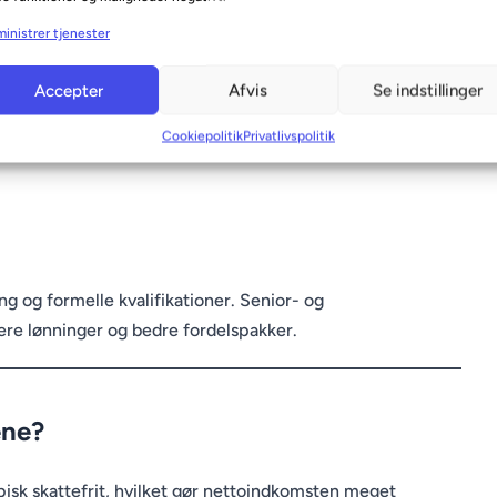
eknisk ekspertise, forretningserfaring eller erfaring fra
inistrer tjenester
Accepter
Afvis
Se indstillinger
Cookiepolitik
Privatlivspolitik
g og formelle kvalifikationer. Senior- og
øjere lønninger og bedre fordelspakker.
ene?
pisk skattefrit, hvilket gør nettoindkomsten meget