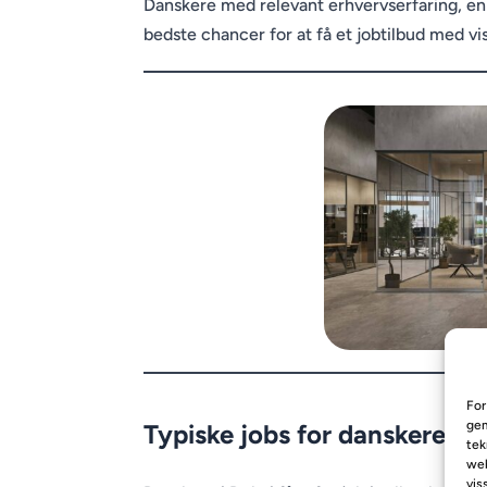
Danskere med relevant erhvervserfaring, en
bedste chancer for at få et jobtilbud med v
For
gem
Typiske jobs for danskere i 
tek
web
vis