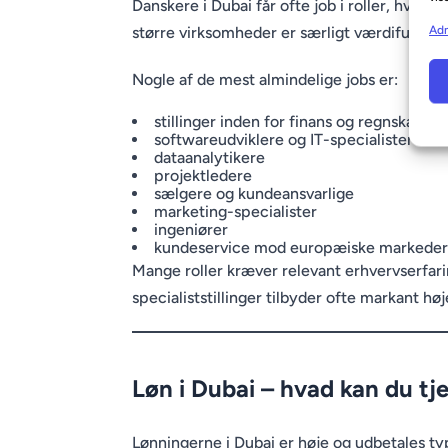
Danskere i Dubai får ofte job i roller, hvor t
Adm
større virksomheder er særligt værdifuldt.
Nogle af de mest almindelige jobs er:
stillinger inden for finans og regnskab
softwareudviklere og IT-specialister
dataanalytikere
projektledere
sælgere og kundeansvarlige
marketing-specialister
ingeniører
kundeservice mod europæiske markeder
Mange roller kræver relevant erhvervserfarin
specialiststillinger tilbyder ofte markant h
Løn i Dubai – hvad kan du tj
Lønningerne i Dubai er høje og udbetales ty