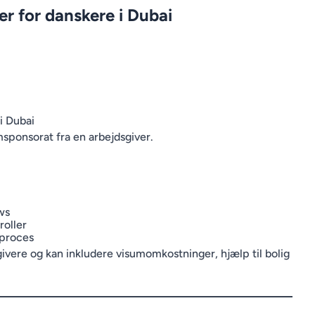
r for danskere i Dubai
i Dubai
umsponsorat fra en arbejdsgiver.
ews
roller
-proces
givere og kan inkludere visumomkostninger, hjælp til bolig