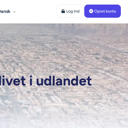
Dansk
Log Ind
Opret konto
livet i udlandet