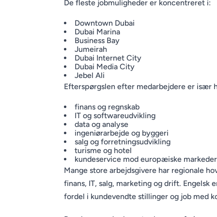
De fleste jobmuligheder er koncentreret i:
Downtown Dubai
Dubai Marina
Business Bay
Jumeirah
Dubai Internet City
Dubai Media City
Jebel Ali
Efterspørgslen efter medarbejdere er især h
finans og regnskab
IT og softwareudvikling
data og analyse
ingeniørarbejde og byggeri
salg og forretningsudvikling
turisme og hotel
kundeservice mod europæiske markeder
Mange store arbejdsgivere har regionale ho
finans, IT, salg, marketing og drift. Engelsk 
fordel i kundevendte stillinger og job med k