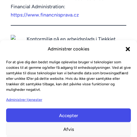
Financial Administration:
https://www.financnisprava.cz
Administrer cookies
For at give dig den bedst mulige oplevelse bruger vi teknologier som
Flytte til Tjekkiet for arbejde
cookies til at gemme og/eller få adgang til enhedsoplysninger. Ved at give
samtykke til disse teknologier kan vi behandle data som browsingadfærd
eller unikke ID’er på dette website. Hvis du ikke giver samtykke eller
EU- og EØS-borgere kan bo og arbejde i Tjekkiet
trækker dit samtykke tilbage, kan det påvirke visse funktioner og
muligheder negativt.
uden arbejdstilladelse. Borgere uden for EU har
typisk brug for opholds- og arbejdstilladelse
Administrer tjenester
afhængigt af nationalitet og jobtilbud.
Accepter
Officiel information om opholds- og
Afvis
arbejdstilladelser findes hos Czech Ministry of the