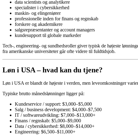
data scientists og analytikere
specialister i cybersikkerhed
maskin- og elingeniører
professionelle inden for finans og regnskab
forskere og akademikere
salgsrepræsentanter og account managers
kundesupport til globale markeder
Tech-, engineering- og sundhedsroller giver typisk de højeste lønning
fra amerikanske universiteter går ofte videre til fuldtidsjob.
Løn i USA – hvad kan du tjene?
Løn i USA er blandt de højeste i verden, men leveomkostninger varierer m
Typiske brutto månedslønninger ligger på:
Kundeservice / support: $3,000–$5,000
Salg / business development: $4,000–$7,500
IT / softwareudvikling: $7,000–$13,000+
Finans / regnskab: $5,000–$9,000
Data / cybersikkerhed: $8,000–$14,000+
Engineering: $6,500–$11,000+