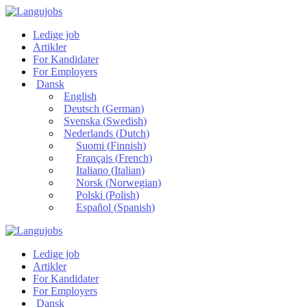
Ledige job
Artikler
For Kandidater
For Employers
Dansk
English
Deutsch
(
German
)
Svenska
(
Swedish
)
Nederlands
(
Dutch
)
Suomi
(
Finnish
)
Français
(
French
)
Italiano
(
Italian
)
Norsk
(
Norwegian
)
Polski
(
Polish
)
Español
(
Spanish
)
Ledige job
Artikler
For Kandidater
For Employers
Dansk