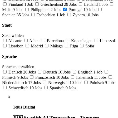
Finnland
1 Job
Griechenland
29 Jobs
Lettland
1 Job
Malta
9 Jobs
Philippinen
2 Jobs
Portugal
19 Jobs
Spanien
35 Jobs
Tschechien
1 Job
Zypern
10 Jobs
Stadt
Stadt wählen
Alicante
Athen
Barcelona
Kopenhagen
Limassol
Lissabon
Madrid
Málaga
Riga
Sofia
Sprache
Sprache auswählen
Dänisch
20 Jobs
Deutsch
16 Jobs
Englisch
1 Job
Finnisch
9 Jobs
Französisch
10 Jobs
Italienisch
11 Jobs
Niederländisch
17 Jobs
Norwegisch
10 Jobs
Polnisch
9 Jobs
Schwedisch
10 Jobs
Spanisch
9 Jobs
Telus Digital
🇸🇪 Swedish AI Transcriber – Tampere,