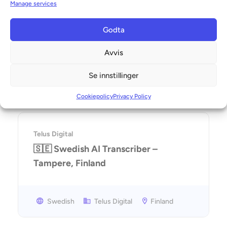
Manage services
Velg by
Godta
Language
Avvis
Se innstillinger
Velg språk
Cookiepolicy
Privacy Policy
Telus Digital
🇸🇪 Swedish AI Transcriber –
Tampere, Finland
Swedish
Telus Digital
Finland