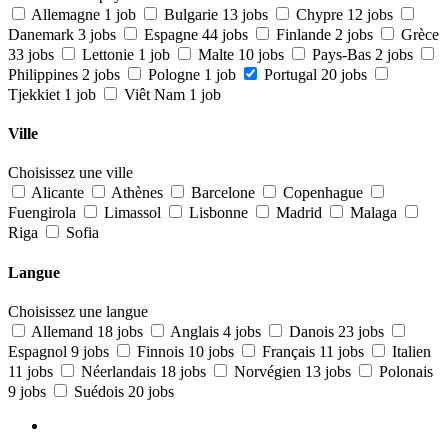
Allemagne
1 job
Bulgarie
13 jobs
Chypre
12 jobs
Danemark
3 jobs
Espagne
44 jobs
Finlande
2 jobs
Grèce
33 jobs
Lettonie
1 job
Malte
10 jobs
Pays-Bas
2 jobs
Philippines
2 jobs
Pologne
1 job
Portugal
20 jobs
Tjekkiet
1 job
Viêt Nam
1 job
Ville
Choisissez une ville
Alicante
Athènes
Barcelone
Copenhague
Fuengirola
Limassol
Lisbonne
Madrid
Malaga
Riga
Sofia
Langue
Choisissez une langue
Allemand
18 jobs
Anglais
4 jobs
Danois
23 jobs
Espagnol
9 jobs
Finnois
10 jobs
Français
11 jobs
Italien
11 jobs
Néerlandais
18 jobs
Norvégien
13 jobs
Polonais
9 jobs
Suédois
20 jobs