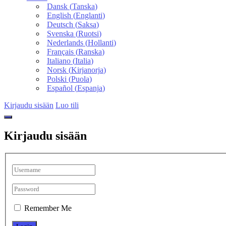
Dansk
(
Tanska
)
English
(
Englanti
)
Deutsch
(
Saksa
)
Svenska
(
Ruotsi
)
Nederlands
(
Hollanti
)
Français
(
Ranska
)
Italiano
(
Italia
)
Norsk
(
Kirjanorja
)
Polski
(
Puola
)
Español
(
Espanja
)
Kirjaudu sisään
Luo tili
Kirjaudu sisään
Remember Me