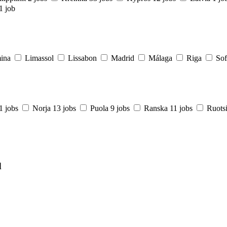
1 job
ina
Limassol
Lissabon
Madrid
Málaga
Riga
Sof
1 jobs
Norja
13 jobs
Puola
9 jobs
Ranska
11 jobs
Ruots
d