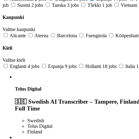
job
Suomi
2 jobs
Tanska
3 jobs
Tšekki
1 job
Vietnam
Kaupunki
Valitse kaupunki
Alicante
Ateena
Barcelona
Fuengirola
Kööpenham
Kieli
Valitse kieli
Englanti
4 jobs
Espanja
9 jobs
Hollanti
18 jobs
Italia
1
Telus Digital
🇸🇪 Swedish AI Transcriber – Tampere, Finlan
Full Time
Swedish
Telus Digital
Finland