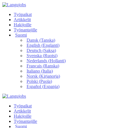
Työpaikat
Artikkelit
Hakijoille
Työnantajille
Suomi
Dansk
(
Tanska
)
English
(
Englanti
)
Deutsch
(
Saksa
)
Svenska
(
Ruotsi
)
Nederlands
(
Hollanti
)
Français
(
Ranska
)
Italiano
(
Italia
)
Norsk
(
Kirjanorja
)
Polski
(
Puola
)
Español
(
Espanja
)
Työpaikat
Artikkelit
Hakijoille
Työnantajille
Suomi