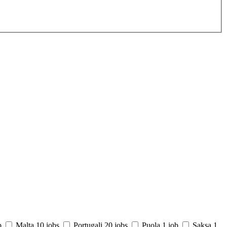
b
Malta
10 jobs
Portugali
20 jobs
Puola
1 job
Saksa
1