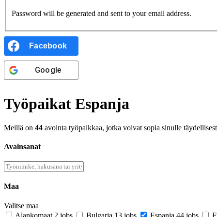
Password will be generated and sent to your email address.
Facebook
Google
Työpaikat Espanja
Meillä on
44
avointa työpaikkaa, jotka voivat sopia sinulle täydellisest
Avainsanat
Maa
Valitse maa
Alankomaat
2 jobs
Bulgaria
13 jobs
Espanja
44 jobs
F