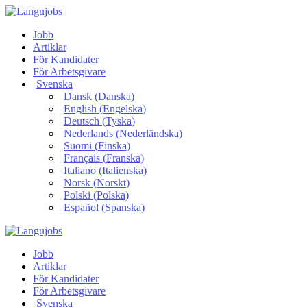
Jobb
Artiklar
För Kandidater
För Arbetsgivare
Svenska
Dansk
(
Danska
)
English
(
Engelska
)
Deutsch
(
Tyska
)
Nederlands
(
Nederländska
)
Suomi
(
Finska
)
Français
(
Franska
)
Italiano
(
Italienska
)
Norsk
(
Norskt
)
Polski
(
Polska
)
Español
(
Spanska
)
Jobb
Artiklar
För Kandidater
För Arbetsgivare
Svenska