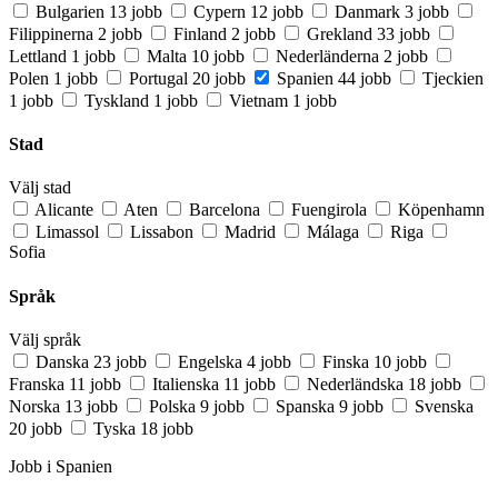
Bulgarien
13 jobb
Cypern
12 jobb
Danmark
3 jobb
Filippinerna
2 jobb
Finland
2 jobb
Grekland
33 jobb
Lettland
1 jobb
Malta
10 jobb
Nederländerna
2 jobb
Polen
1 jobb
Portugal
20 jobb
Spanien
44 jobb
Tjeckien
1 jobb
Tyskland
1 jobb
Vietnam
1 jobb
Stad
Välj stad
Alicante
Aten
Barcelona
Fuengirola
Köpenhamn
Limassol
Lissabon
Madrid
Málaga
Riga
Sofia
Språk
Välj språk
Danska
23 jobb
Engelska
4 jobb
Finska
10 jobb
Franska
11 jobb
Italienska
11 jobb
Nederländska
18 jobb
Norska
13 jobb
Polska
9 jobb
Spanska
9 jobb
Svenska
20 jobb
Tyska
18 jobb
Jobb i Spanien