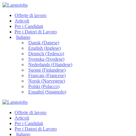
Offerte di lavoro
Articoli
Per i Candidati
Per i Datori di Lavoro
Italiano
Dansk
(
Danese
)
English
(
Inglese
)
Deutsch
(
Tedesco
)
Svenska
(
Svedese
)
Nederlands
(
Olandese
)
Suomi
(
Finlandese
)
Français
(
Francese
)
Norsk
(
Norvegese
)
Polski
(
Polacco
)
Español
(
Spagnolo
)
Offerte di lavoro
Articoli
Per i Candidati
Per i Datori di Lavoro
Italiano