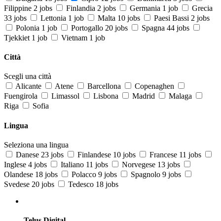
Filippine
2 jobs
Finlandia
2 jobs
Germania
1 job
Grecia
33 jobs
Lettonia
1 job
Malta
10 jobs
Paesi Bassi
2 jobs
Polonia
1 job
Portogallo
20 jobs
Spagna
44 jobs
Tjekkiet
1 job
Vietnam
1 job
Città
Scegli una città
Alicante
Atene
Barcellona
Copenaghen
Fuengirola
Limassol
Lisbona
Madrid
Malaga
Riga
Sofia
Lingua
Seleziona una lingua
Danese
23 jobs
Finlandese
10 jobs
Francese
11 jobs
Inglese
4 jobs
Italiano
11 jobs
Norvegese
13 jobs
Olandese
18 jobs
Polacco
9 jobs
Spagnolo
9 jobs
Svedese
20 jobs
Tedesco
18 jobs
Telus Digital