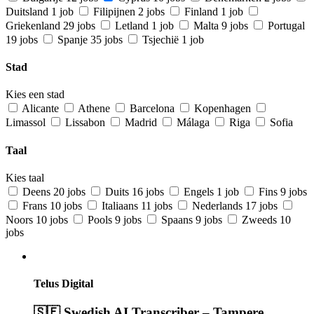
Duitsland
1 job
Filipijnen
2 jobs
Finland
1 job
Griekenland
29 jobs
Letland
1 job
Malta
9 jobs
Portugal
19 jobs
Spanje
35 jobs
Tsjechië
1 job
Stad
Kies een stad
Alicante
Athene
Barcelona
Kopenhagen
Limassol
Lissabon
Madrid
Málaga
Riga
Sofia
Taal
Kies taal
Deens
20 jobs
Duits
16 jobs
Engels
1 job
Fins
9 jobs
Frans
10 jobs
Italiaans
11 jobs
Nederlands
17 jobs
Noors
10 jobs
Pools
9 jobs
Spaans
9 jobs
Zweeds
10
jobs
Telus Digital
🇸🇪 Swedish AI Transcriber – Tampere,