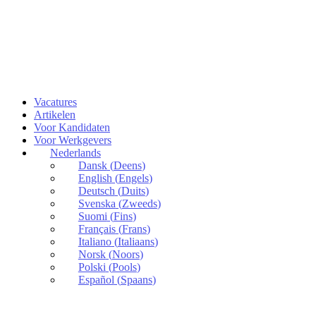
Vacatures
Artikelen
Voor Kandidaten
Voor Werkgevers
Nederlands
Dansk
(
Deens
)
English
(
Engels
)
Deutsch
(
Duits
)
Svenska
(
Zweeds
)
Suomi
(
Fins
)
Français
(
Frans
)
Italiano
(
Italiaans
)
Norsk
(
Noors
)
Polski
(
Pools
)
Español
(
Spaans
)