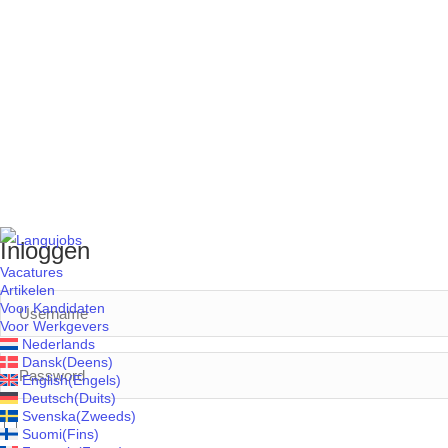
Inloggen
Vacatures
Artikelen
Voor Kandidaten
Voor Werkgevers
Nederlands
Dansk
(
Deens
)
English
(
Engels
)
Deutsch
(
Duits
)
Svenska
(
Zweeds
)
Suomi
(
Fins
)