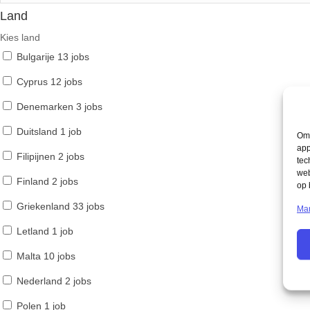
Land
Kies land
Bulgarije
13 jobs
Cyprus
12 jobs
Denemarken
3 jobs
Duitsland
1 job
Om 
app
Filipijnen
2 jobs
tec
web
Finland
2 jobs
op 
Griekenland
33 jobs
Man
Letland
1 job
Malta
10 jobs
Nederland
2 jobs
Polen
1 job