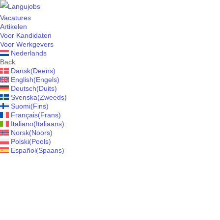
Vacatures
Artikelen
Voor Kandidaten
Voor Werkgevers
Nederlands
Back
Dansk
(
Deens
)
English
(
Engels
)
Deutsch
(
Duits
)
Svenska
(
Zweeds
)
Suomi
(
Fins
)
Français
(
Frans
)
Italiano
(
Italiaans
)
Norsk
(
Noors
)
Polski
(
Pools
)
Español
(
Spaans
)