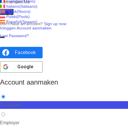
Français
(
Frans
)
Remember Me
Italiano
(
Italiaans
)
Norsk
(
Noors
)
Polski
(
Pools
)
Español
(
Spaans
)
Don't have an account?
Sign up now
Inloggen
Account aanmaken
Lost Password?
Facebook
Google
Account aanmaken
Candidate
Employer