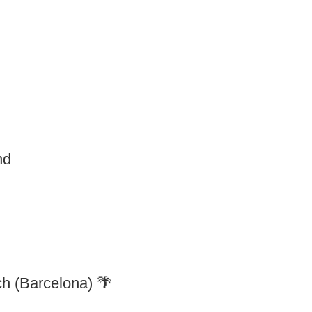
nd
h (Barcelona) 🌴